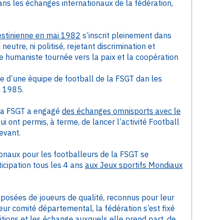
dans les échanges internationaux de la fédération,
lestinienne en mai 1982
s’inscrit pleinement dans
 neutre, ni politisé, rejetant discrimination et
e humaniste tournée vers la paix et la coopération
née d’une équipe de football de la FSGT dan les
n 1985.
 la FSGT a engagé
des échanges omnisports avec le
ui ont permis, à terme, de lancer l’activité Football
evant.
ionaux pour les footballeurs de la FSGT se
icipation tous les 4 ans
aux Jeux sportifs Mondiaux
posées de joueurs de qualité, reconnus pour leur
eur comité départemental, la fédération s’est fixé
itions et les échange auxquels elle prend part, de